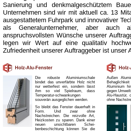
Sanierung und denkmalgeschütztem Bauen.
Unternehmen sind wir mit aktuell ca. 13 Mit
ausgestattetem Fuhrpark und innovativer Tec
als Generalunternehmer, aber auch al
anspruchsvollsten Wünsche unserer Auftragg
legen wir Wert auf eine qualitativ hochwe
Zufriedenheit unserer Auftraggeber ist unser
Holz-Alu-Fenster
Holz-
Die robuste Aluminiumschale
Außen Alumi
bindet das unverfärbte Holz nicht
Behaglichke
nur wetterfest ein, sondern lässt
Aluminium hi
ihm so viel Spielraum, dass
gegen Umwelte
Temperatur-schwankungen
Alu-Haustür, 
souverän ausgeglichen werden.
ohne Nachstre
So bleibt das Fenster dauerhaft in
Form. Und zwar ohne
Nachstreichen. Die reizvolle Art,
Heizkosten zu sparen. Dank einer
neuen unsichtbaren Schei-
benbeschichtung können Sie die